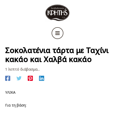
Μετάβαση
στο
περιεχόμενο
Σοκολατένια τάρτα με Ταχίνι
κακάο και Χαλβά κακάο
1 λεπτό διάβασμα...
ΥΛΙΚΑ
Για τη βάση: